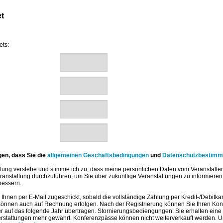
t
ets:
igen, dass Sie die
allgemeinen Geschäftsbedingungen
und
Datenschutzbestim
altung verstehe und stimme ich zu, dass meine persönlichen Daten vom Veranstalter 
anstaltung durchzuführen, um Sie über zukünftige Veranstaltungen zu informiere
bessern.
d Ihnen per E-Mail zugeschickt, sobald die vollständige Zahlung per Kredit-/Debitk
önnen auch auf Rechnung erfolgen. Nach der Registrierung können Sie Ihren Ko
der auf das folgende Jahr übertragen. Stornierungsbediengungen: Sie erhalten ein
stattungen mehr gewährt. Konferenzpässe können nicht weiterverkauft werden. Um 